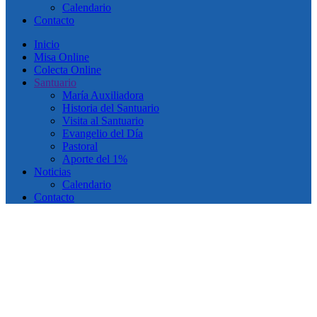
Calendario
Contacto
Inicio
Misa Online
Colecta Online
Santuario
María Auxiliadora
Historia del Santuario
Visita al Santuario
Evangelio del Día
Pastoral
Aporte del 1%
Noticias
Calendario
Contacto