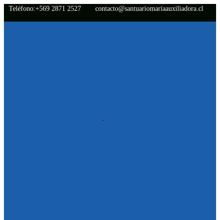
Teléfono:+569 2871 2527
contacto@santuariomariaauxiliadora.cl