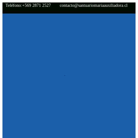
Teléfono:+569 2871 2527
contacto@santuariomariaauxiliadora.cl