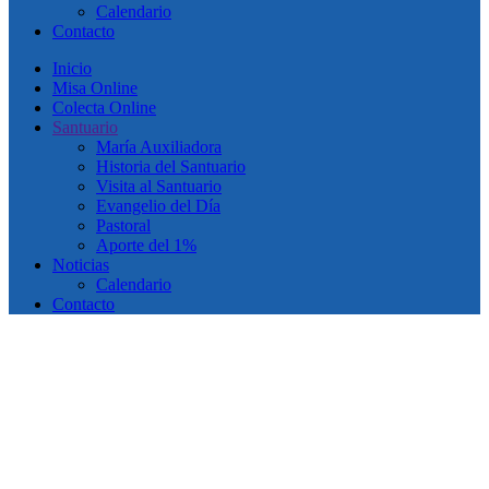
Calendario
Contacto
Inicio
Misa Online
Colecta Online
Santuario
María Auxiliadora
Historia del Santuario
Visita al Santuario
Evangelio del Día
Pastoral
Aporte del 1%
Noticias
Calendario
Contacto