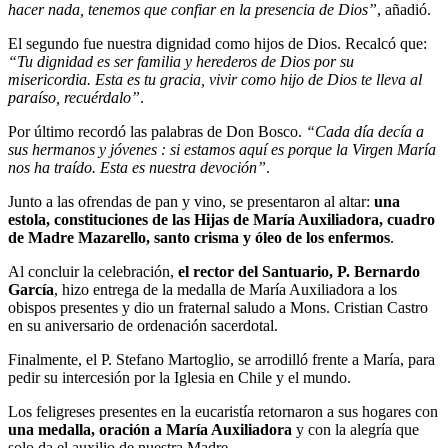
hacer nada, tenemos que confiar en la presencia de Dios”
, añadió.
El segundo fue nuestra dignidad como hijos de Dios. Recalcó que:
“Tu dignidad es ser familia y herederos de Dios por su
misericordia. Esta es tu gracia, vivir como hijo de Dios te lleva al
paraíso, recuérdalo”
.
Por último recordó las palabras de Don Bosco.
“Cada día decía a
sus hermanos y jóvenes : si estamos aquí es porque la Virgen María
nos ha traído. Esta es nuestra devoción”
.
Junto a las ofrendas de pan y vino, se presentaron al altar:
una
estola, constituciones de las Hijas de María Auxiliadora, cuadro
de Madre Mazarello, santo crisma y óleo de los enfermos
.
Al concluir la celebración,
el rector del Santuario, P. Bernardo
García
, hizo entrega de la medalla de María Auxiliadora a los
obispos presentes y dio un fraternal saludo a Mons. Cristian Castro
en su aniversario de ordenación sacerdotal.
Finalmente, el P. Stefano Martoglio, se arrodilló frente a María, para
pedir su intercesión por la Iglesia en Chile y el mundo.
Los feligreses presentes en la eucaristía retornaron a sus hogares con
una medalla, oración a María Auxiliadora
y con la alegría que
solo da el auxilio de nuestra Madre.