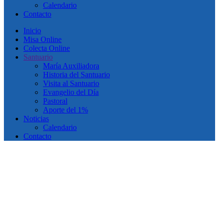
Calendario
Contacto
Inicio
Misa Online
Colecta Online
Santuario
María Auxiliadora
Historia del Santuario
Visita al Santuario
Evangelio del Día
Pastoral
Aporte del 1%
Noticias
Calendario
Contacto