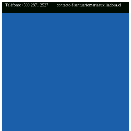
Teléfono:+569 2871 2527
contacto@santuariomariaauxiliadora.cl