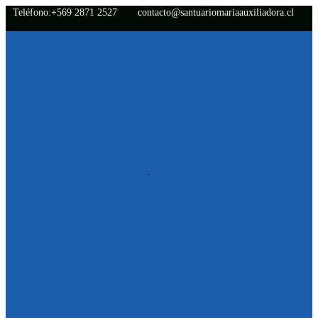
Teléfono:+569 2871 2527
contacto@santuariomariaauxiliadora.cl