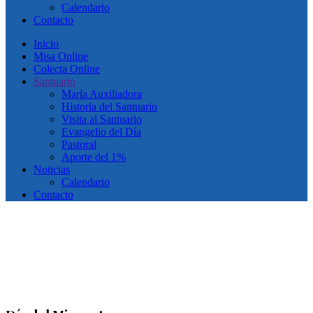
Calendario
Contacto
Inicio
Misa Online
Colecta Online
Santuario
María Auxiliadora
Historia del Santuario
Visita al Santuario
Evangelio del Día
Pastoral
Aporte del 1%
Noticias
Calendario
Contacto